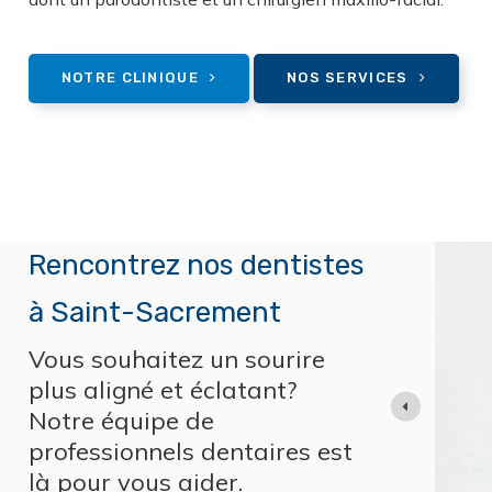
NOTRE CLINIQUE
NOS SERVICES
Rencontrez nos dentistes
à Saint-Sacrement
entaire de l’Université Laval en 1999, j’ai travaillé
Vous souhaitez un sourire
nes jusqu’en 2008. J’ai ensuite eu l’opportunité de
 qui offre un environnement idéal pour pratiquer la
plus aligné et éclatant?
Notre équipe de
à la qualité des soins prodigués et à la satisfaction
professionnels dentaires est
là pour vous aider.