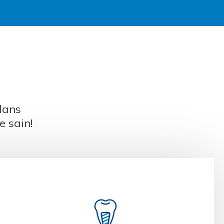
?
dans
e sain!