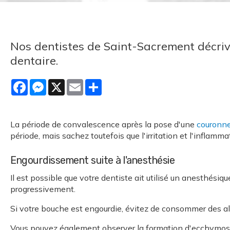
Nos dentistes de Saint-Sacrement décri
dentaire.
Facebook
Messenger
X
Email
Share
La période de convalescence après la pose d'une
couronne
période, mais sachez toutefois que l'irritation et l'inflam
Engourdissement suite à l'anesthésie
Il est possible que votre dentiste ait utilisé un anesthésiq
progressivement.
Si votre bouche est engourdie, évitez de consommer des al
Vous pouvez également observer la formation d'ecchymoses 