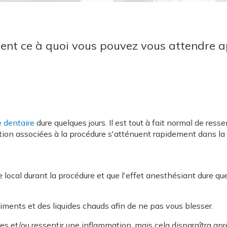
vent ce à quoi vous pouvez vous attendre 
 dentaire
dure quelques jours. Il est tout à fait normal de ress
mation associées à la procédure s'atténuent rapidement dans la 
ue local durant la procédure et que l'effet anesthésiant dure q
iments et des liquides chauds afin de ne pas vous blesser.
et/ou ressentir une inflammation, mais cela disparaîtra aprè