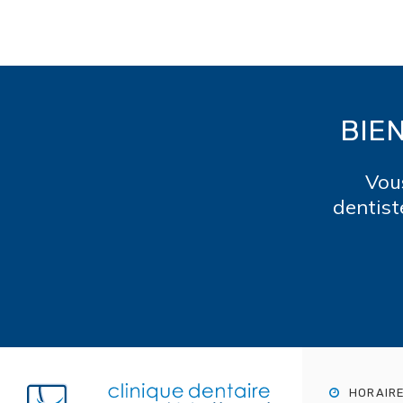
BIE
Vou
dentist
HORAIR